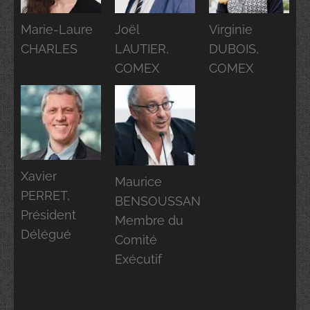
Marie-Laure
Joël
Virginie
CHARLES
LAUTIER,
DUBOIS,
COMEX
COMEX
Xavier
Maurice
PERRET,
BENSOUSSAN
Président
Membre du
Délégué
Comité
Exécutif