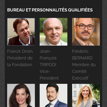
BUREAU ET PERSONNALITÉS QUALIFIÉES
Franck Droin,
Jean-
Frédéric
Président de
François
BERNARD
la Fondation
TRIPODI
Membre du
Vice-
Comité
Président
Exécutif