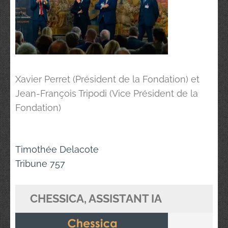
Xavier Perret (Président de la Fondation) et
Jean-François Tripodi (Vice Président de la
Fondation)
Navigation
Timothée Delacote
de
Tribune 757
l’article
CHESSICA, ASSISTANT IA