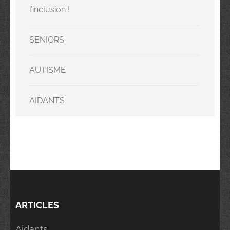
l’inclusion !
SENIORS
AUTISME
AIDANTS
ARTICLES
Aidants