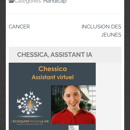
Categories:
Handicap
Navigation
CANCER
INCLUSION DES
de
JEUNES
l’article
CHESSICA, ASSISTANT IA