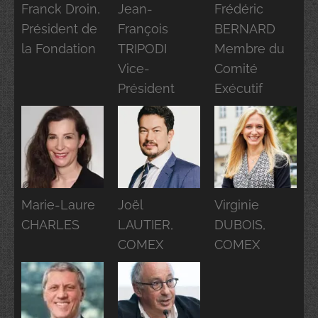
Franck Droin,
Jean-
Frédéric
Président de
François
BERNARD
la Fondation
TRIPODI
Membre du
Vice-
Comité
Président
Exécutif
Marie-Laure
Joël
Virginie
CHARLES
LAUTIER,
DUBOIS,
COMEX
COMEX