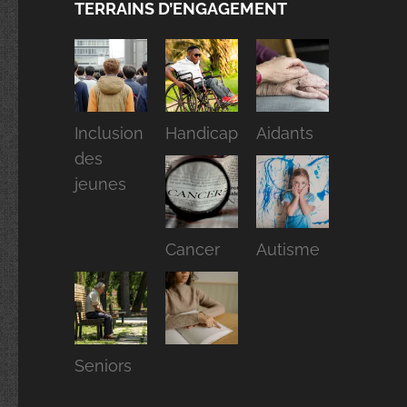
TERRAINS D’ENGAGEMENT
Inclusion
Handicap
Aidants
des
jeunes
Cancer
Autisme
Seniors