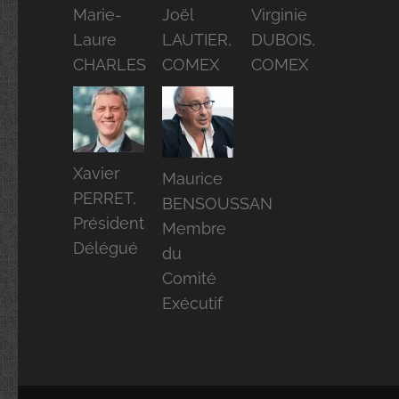
Marie-
Joël
Virginie
Laure
LAUTIER,
DUBOIS,
CHARLES
COMEX
COMEX
Xavier
Maurice
PERRET,
BENSOUSSAN
Président
Membre
Délégué
du
Comité
Exécutif