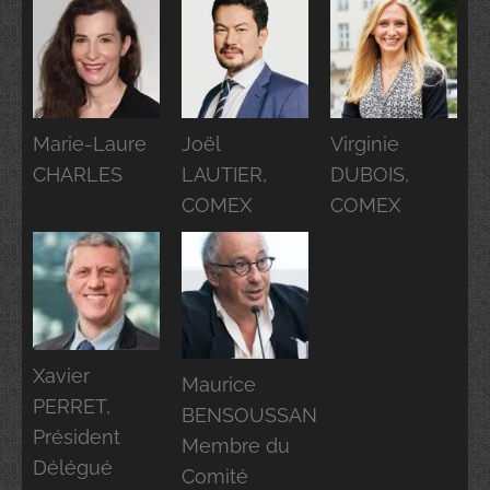
Marie-Laure
Joël
Virginie
CHARLES
LAUTIER,
DUBOIS,
COMEX
COMEX
Xavier
Maurice
PERRET,
BENSOUSSAN
Président
Membre du
Délégué
Comité