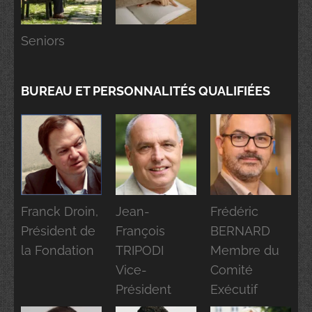
Seniors
BUREAU ET PERSONNALITÉS QUALIFIÉES
Franck Droin,
Jean-
Frédéric
Président de
François
BERNARD
la Fondation
TRIPODI
Membre du
Vice-
Comité
Président
Exécutif