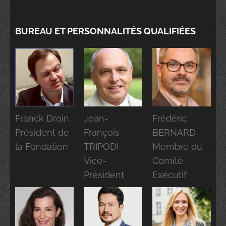
BUREAU ET PERSONNALITÉS QUALIFIÉES
Franck Droin,
Jean-
Frédéric
Président de
François
BERNARD
la Fondation
TRIPODI
Membre du
Vice-
Comité
Président
Exécutif