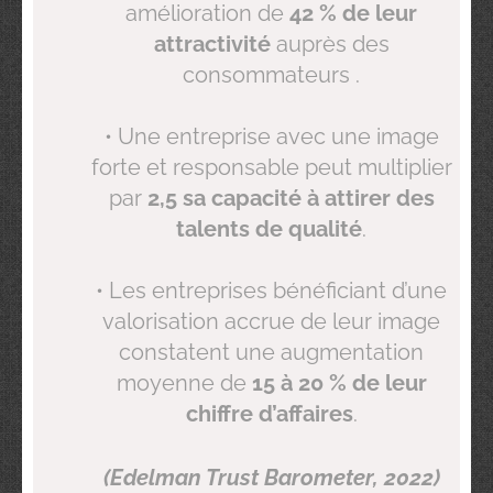
amélioration de
42 % de leur
attractivité
auprès des
consommateurs .
• Une entreprise avec une image
forte et responsable peut multiplier
par
2,5 sa capacité à attirer des
talents de qualité
.
• Les entreprises bénéficiant d’une
valorisation accrue de leur image
constatent une augmentation
moyenne de
15 à 20 % de leur
chiffre d’affaires
.
(Edelman Trust Barometer, 2022)