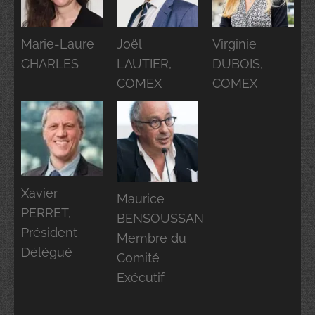
Marie-Laure
Joël
Virginie
CHARLES
LAUTIER,
DUBOIS,
COMEX
COMEX
Xavier
Maurice
PERRET,
BENSOUSSAN
Président
Membre du
Délégué
Comité
Exécutif