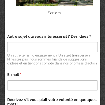
Seniors
l
Autre sujet qui vous intéresserait ? Des idées ?
a
q
u
i
v
Un autre terrain d'engagement ? Un sujet transverse ?
o
N'hésitez pas, nous sommes friands de suggestions,
d'idées et en tiendons compte dans nos prioritéss d'action.
u
s
E-mail
*
Décrivez s'il vous plait votre volonté en quelques
mots !
*