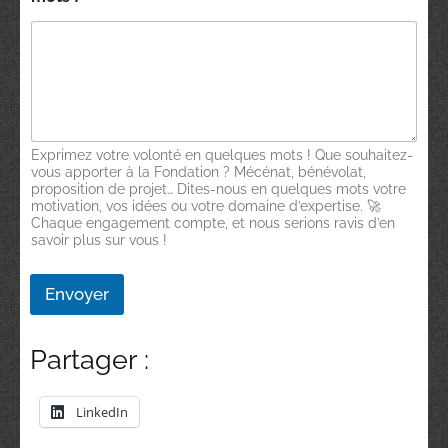
Exprimez votre volonté en quelques mots ! Que souhaitez-
vous apporter à la Fondation ? Mécénat, bénévolat,
proposition de projet… Dites-nous en quelques mots votre
motivation, vos idées ou votre domaine d’expertise. 🚀
Chaque engagement compte, et nous serions ravis d’en
savoir plus sur vous !
Envoyer
Partager :
LinkedIn