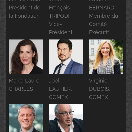
Président de
François
BERNARD
la Fondation
TRIPODI
Membre du
Vice-
Comité
Président
Exécutif
Marie-Laure
Joël
Virginie
CHARLES
LAUTIER,
DUBOIS,
COMEX
COMEX