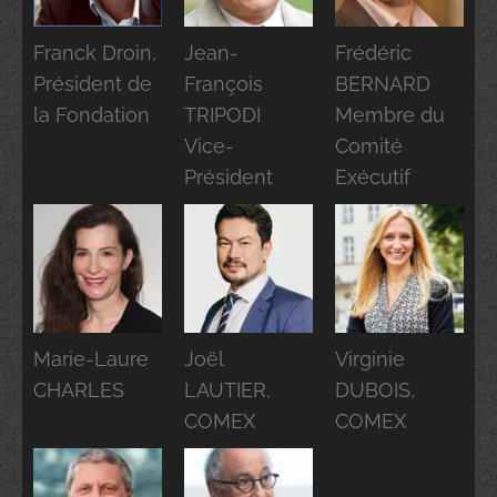
Franck Droin,
Jean-
Frédéric
Président de
François
BERNARD
la Fondation
TRIPODI
Membre du
Vice-
Comité
Président
Exécutif
Marie-Laure
Joël
Virginie
CHARLES
LAUTIER,
DUBOIS,
COMEX
COMEX