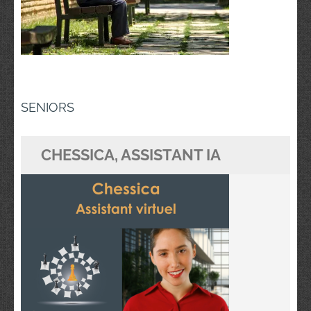
Navigation
SENIORS
de
l’article
CHESSICA, ASSISTANT IA