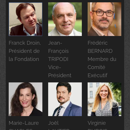
Franck Droin,
Jean-
Frédéric
Président de
François
BERNARD
la Fondation
TRIPODI
Membre du
Vice-
Comité
Président
Exécutif
Marie-Laure
Joël
Virginie