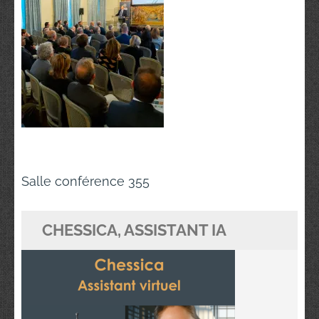
Navigation
Salle conférence 355
de
l’article
CHESSICA, ASSISTANT IA