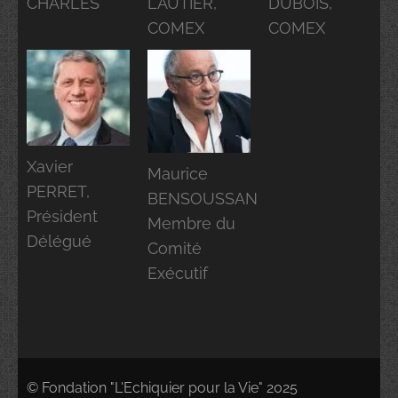
CHARLES
LAUTIER,
DUBOIS,
COMEX
COMEX
Xavier
Maurice
PERRET,
BENSOUSSAN
Président
Membre du
Délégué
Comité
Exécutif
© Fondation "L'Echiquier pour la Vie" 2025