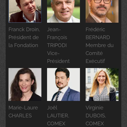
Franck Droin,
Jean-
Frédéric
Président de
François
BERNARD
la Fondation
TRIPODI
Membre du
Vice-
Comité
Président
Exécutif
Marie-Laure
Joël
Virginie
CHARLES
LAUTIER,
DUBOIS,
COMEX
COMEX