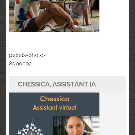
Navigation
pexels-photo-
de
8900002
l’article
CHESSICA, ASSISTANT IA