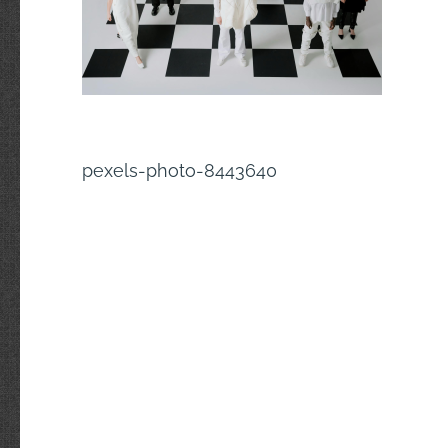
Navigation
pexels-photo-8443640
de
l’article