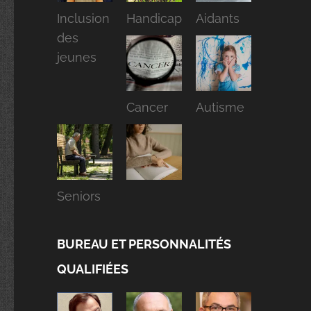
Inclusion
Handicap
Aidants
des
jeunes
Cancer
Autisme
Seniors
BUREAU ET PERSONNALITÉS
QUALIFIÉES