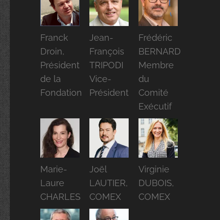
Franck
Jean-
Frédéric
Droin,
François
BERNARD
Président
TRIPODI
Membre
de la
Vice-
du
Fondation
Président
Comité
Exécutif
Marie-
Joël
Virginie
Laure
LAUTIER,
DUBOIS,
CHARLES
COMEX
COMEX