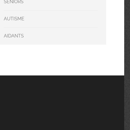
SENIORS
AUTISME
AIDANTS