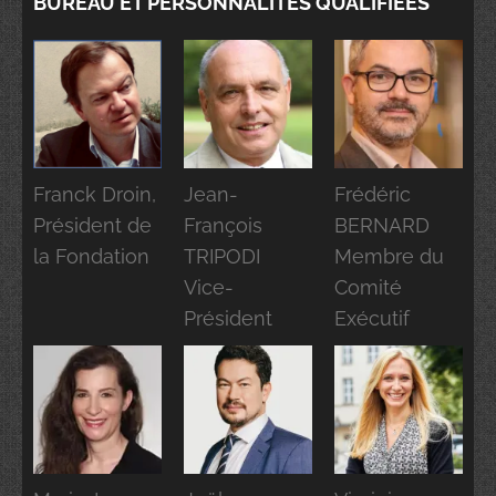
BUREAU ET PERSONNALITÉS QUALIFIÉES
Franck Droin,
Jean-
Frédéric
Président de
François
BERNARD
la Fondation
TRIPODI
Membre du
Vice-
Comité
Président
Exécutif