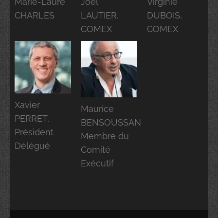
Marie-Laure
Joël
Virginie
CHARLES
LAUTIER,
DUBOIS,
COMEX
COMEX
Xavier
Maurice
PERRET,
BENSOUSSAN
Président
Membre du
Délégué
Comité
Exécutif