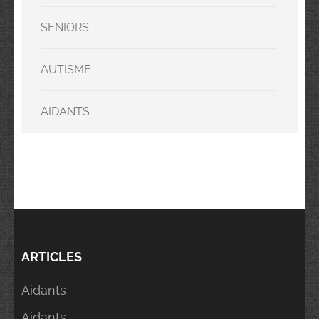
SENIORS
AUTISME
AIDANTS
ARTICLES
Aidants
Aidants