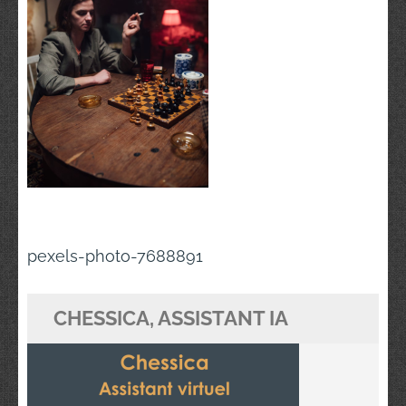
Navigation
pexels-photo-7688891
de
l’article
CHESSICA, ASSISTANT IA