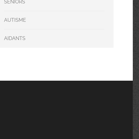
SENIORS
AUTISME
AIDANTS