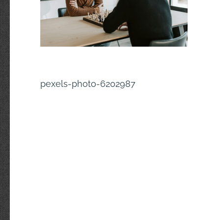
Navigation
pexels-photo-6202987
de
l’article