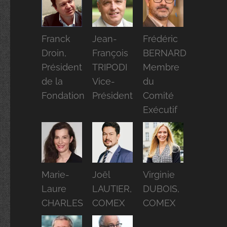
Franck
Jean-
Frédéric
Droin,
François
BERNARD
Président
TRIPODI
Membre
de la
Vice-
du
Fondation
Président
Comité
Exécutif
Marie-
Joël
Virginie
Laure
LAUTIER,
DUBOIS,
CHARLES
COMEX
COMEX