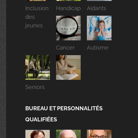
Inclusion
Handicap
Aidants
des
jeunes
Cancer
Autisme
Seniors
BUREAU ET PERSONNALITÉS
QUALIFIÉES