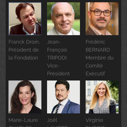
Franck Droin,
Jean-
Frédéric
Président de
François
BERNARD
la Fondation
TRIPODI
Membre du
Vice-
Comité
Président
Exécutif
Marie-Laure
Joël
Virginie