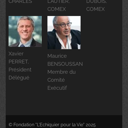
CHARLES
LAUTIER,
DUBOIS,
COMEX
COMEX
Xavier
Maurice
PERRET,
BENSOUSSAN
Président
Membre du
Délégué
Comité
Exécutif
© Fondation "L'Echiquier pour la Vie" 2025