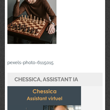
Navigation
pexels-photo-6115015
de
l’article
CHESSICA, ASSISTANT IA