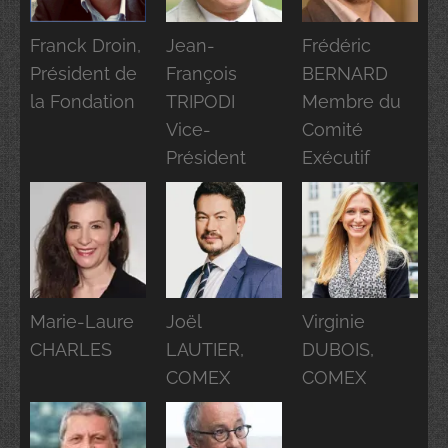
Franck Droin,
Jean-
Frédéric
Président de
François
BERNARD
la Fondation
TRIPODI
Membre du
Vice-
Comité
Président
Exécutif
Marie-Laure
Joël
Virginie
CHARLES
LAUTIER,
DUBOIS,
COMEX
COMEX