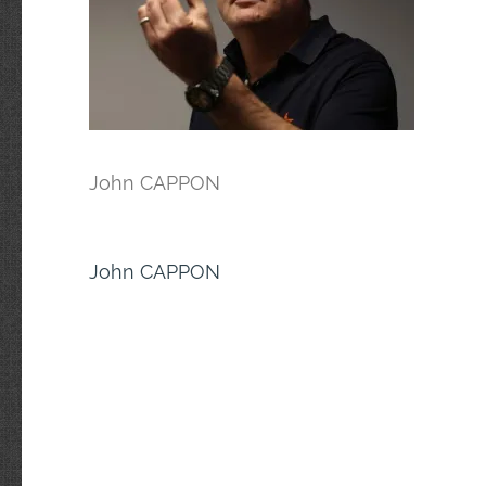
John CAPPON
Navigation
John CAPPON
de
l’article