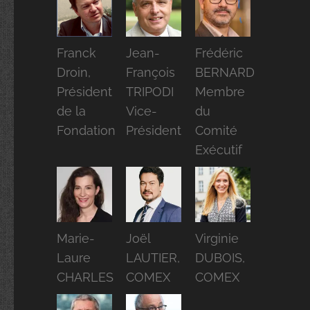
Franck
Jean-
Frédéric
Droin,
François
BERNARD
Président
TRIPODI
Membre
de la
Vice-
du
Fondation
Président
Comité
Exécutif
Marie-
Joël
Virginie
Laure
LAUTIER,
DUBOIS,
CHARLES
COMEX
COMEX