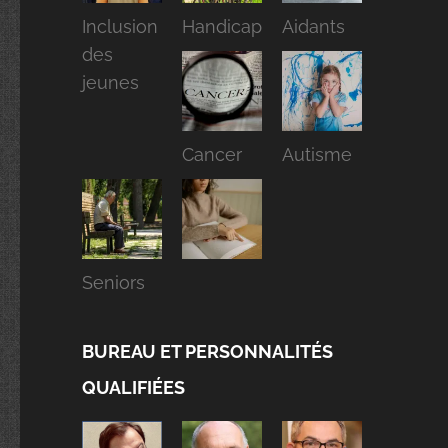
Inclusion
Handicap
Aidants
des
jeunes
Cancer
Autisme
Seniors
BUREAU ET PERSONNALITÉS
QUALIFIÉES