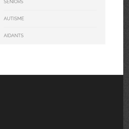
SENIORS
AUTISME
AIDANTS