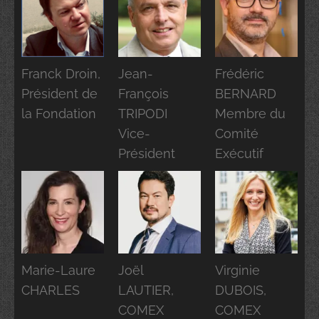
Franck Droin,
Jean-
Frédéric
Président de
François
BERNARD
la Fondation
TRIPODI
Membre du
Vice-
Comité
Président
Exécutif
Marie-Laure
Joël
Virginie
CHARLES
LAUTIER,
DUBOIS,
COMEX
COMEX