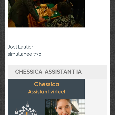
Navigation
Joel Lautier
de
simultanée 770
l’article
CHESSICA, ASSISTANT IA