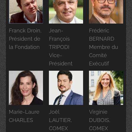
Franck Droin,
Jean-
Frédéric
Président de
François
BERNARD
la Fondation
TRIPODI
Membre du
Vice-
Comité
Président
Exécutif
Marie-Laure
Joël
Virginie
CHARLES
LAUTIER,
DUBOIS,
COMEX
COMEX