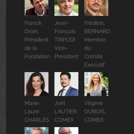
Franck
Jean-
Frédéric
Droin,
François
BERNARD
Président
TRIPODI
Membre
de la
Vice-
du
Fondation
Président
Comité
Exécutif
Marie-
Joël
Virginie
Laure
LAUTIER,
DUBOIS,
CHARLES
COMEX
COMEX