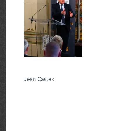
Navigation
Jean Castex
de
l’article