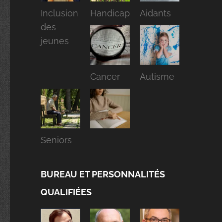
Inclusion
Handicap
Aidants
des
jeunes
Cancer
Autisme
Seniors
BUREAU ET PERSONNALITÉS
QUALIFIÉES