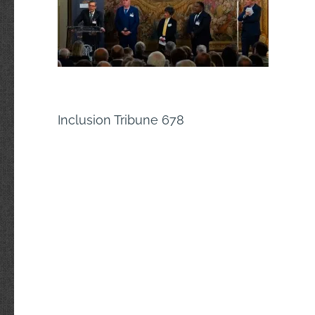
Navigation
Inclusion Tribune 678
de
l’article