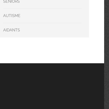
SENIORS
AUTISME
AIDANTS