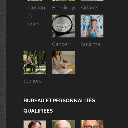
Inclusion
Handicap
Aidants
des
jeunes
Cancer
Autisme
Seniors
BUREAU ET PERSONNALITÉS
QUALIFIÉES