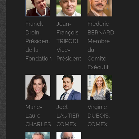
Franck
Jean-
Frédéric
Droin,
François
BERNARD
Président
TRIPODI
Membre
de la
Vice-
du
Fondation
Président
Comité
Exécutif
Marie-
Joël
Virginie
Laure
LAUTIER,
DUBOIS,
CHARLES
COMEX
COMEX