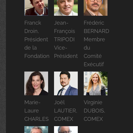
Franck
Jean-
Frédéric
Droin,
François
BERNARD
Président
TRIPODI
Membre
de la
Vice-
du
Fondation
Président
Comité
Exécutif
Marie-
Joël
Virginie
Laure
LAUTIER,
DUBOIS,
CHARLES
COMEX
COMEX