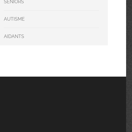
SENIORS
AUTISME
AIDANTS