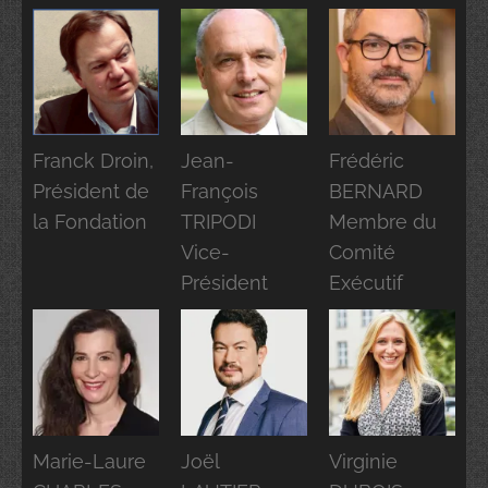
Franck Droin,
Jean-
Frédéric
Président de
François
BERNARD
la Fondation
TRIPODI
Membre du
Vice-
Comité
Président
Exécutif
Marie-Laure
Joël
Virginie