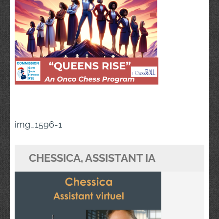
Navigation
img_1596-1
de
l’article
CHESSICA, ASSISTANT IA