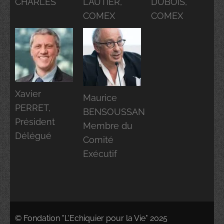
CHARLES
LAUTIER,
DUBOIS,
COMEX
COMEX
Xavier
Maurice
PERRET,
BENSOUSSAN
Président
Membre du
Délégué
Comité
Exécutif
© Fondation "L'Echiquier pour la Vie" 2025