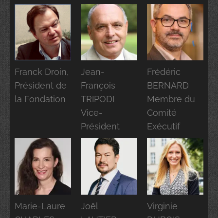
Franck Droin,
Jean-
Frédéric
Président de
François
BERNARD
la Fondation
TRIPODI
Membre du
Vice-
Comité
Président
Exécutif
Marie-Laure
Joël
Virginie