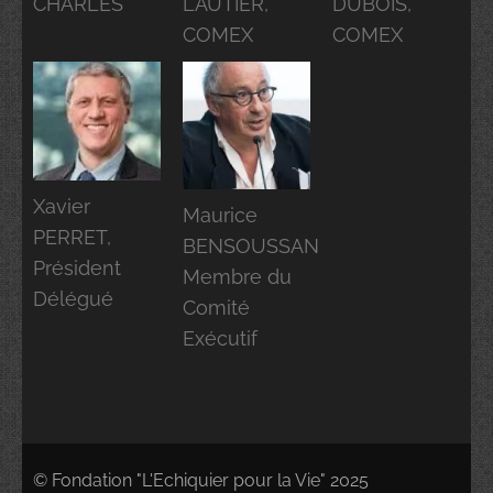
CHARLES
LAUTIER,
DUBOIS,
COMEX
COMEX
Xavier
Maurice
PERRET,
BENSOUSSAN
Président
Membre du
Délégué
Comité
Exécutif
© Fondation "L'Echiquier pour la Vie" 2025