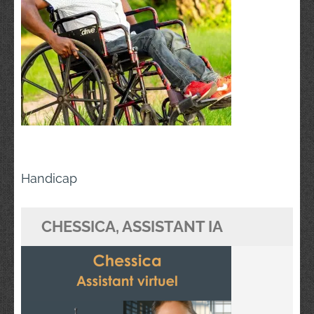
Navigation
Handicap
de
l’article
CHESSICA, ASSISTANT IA