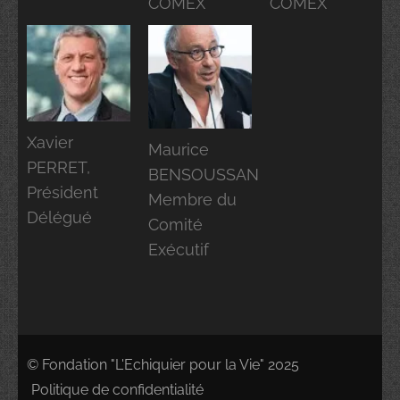
COMEX
COMEX
Xavier
Maurice
PERRET,
BENSOUSSAN
Président
Membre du
Délégué
Comité
Exécutif
© Fondation "L'Echiquier pour la Vie" 2025
Politique de confidentialité