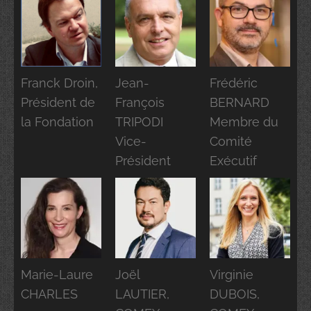
Franck Droin,
Jean-
Frédéric
Président de
François
BERNARD
la Fondation
TRIPODI
Membre du
Vice-
Comité
Président
Exécutif
Marie-Laure
Joël
Virginie
CHARLES
LAUTIER,
DUBOIS,