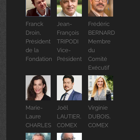
Franck
Jean-
Frédéric
Droin,
François
BERNARD
Président
TRIPODI
Membre
de la
Vice-
du
Fondation
Président
Comité
Exécutif
Marie-
Joël
Virginie
Laure
LAUTIER,
DUBOIS,
CHARLES
COMEX
COMEX