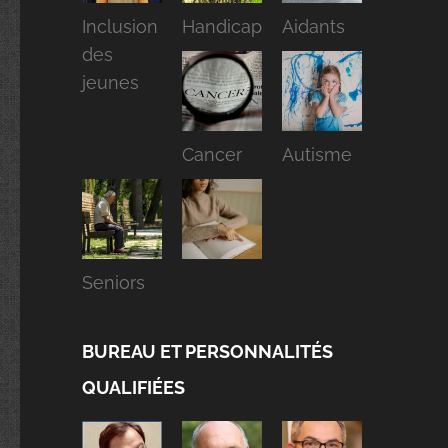
Inclusion
Handicap
Aidants
des
jeunes
Cancer
Autisme
Seniors
BUREAU ET PERSONNALITÉS
QUALIFIÉES