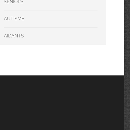
SENIORS
AUTISME
AIDANTS