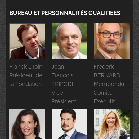
BUREAU ET PERSONNALITÉS QUALIFIÉES
Franck Droin,
Jean-
Frédéric
Président de
François
BERNARD
la Fondation
TRIPODI
Membre du
Vice-
Comité
Président
Exécutif