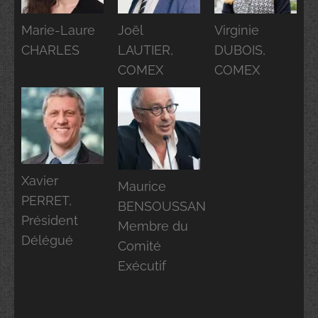
Marie-Laure
Joël
Virginie
CHARLES
LAUTIER,
DUBOIS,
COMEX
COMEX
Xavier
Maurice
PERRET,
BENSOUSSAN
Président
Membre du
Délégué
Comité
Exécutif