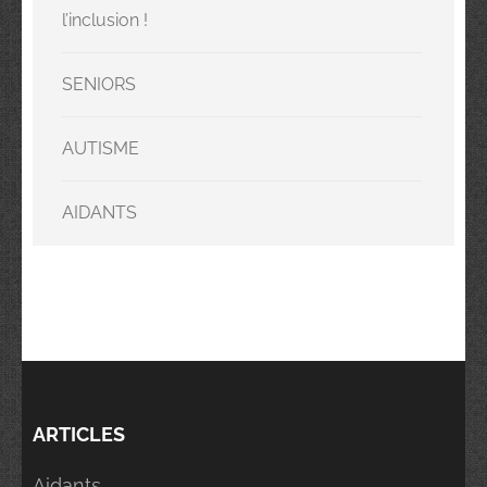
l’inclusion !
SENIORS
AUTISME
AIDANTS
ARTICLES
Aidants