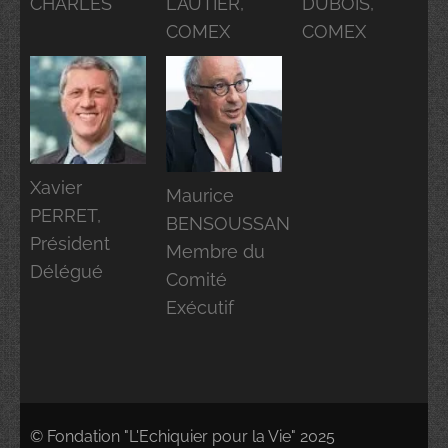
CHARLES
LAUTIER,
DUBOIS,
COMEX
COMEX
Xavier
Maurice
PERRET,
BENSOUSSAN
Président
Membre du
Délégué
Comité
Exécutif
© Fondation "L'Echiquier pour la Vie" 2025