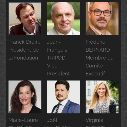
Franck Droin,
Jean-
Frédéric
Président de
François
BERNARD
la Fondation
TRIPODI
Membre du
Vice-
Comité
Président
Exécutif
Marie-Laure
Joël
Virginie