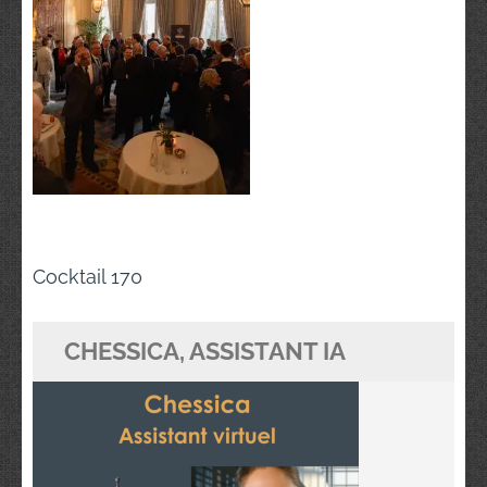
Navigation
Cocktail 170
de
l’article
CHESSICA, ASSISTANT IA