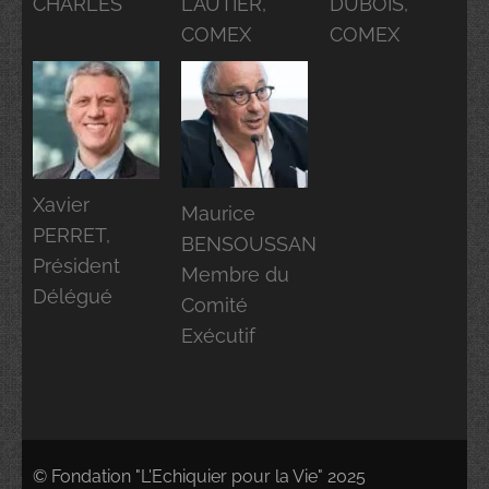
CHARLES
LAUTIER,
DUBOIS,
COMEX
COMEX
Xavier
Maurice
PERRET,
BENSOUSSAN
Président
Membre du
Délégué
Comité
Exécutif
© Fondation "L'Echiquier pour la Vie" 2025