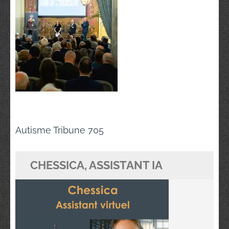
Navigation
Autisme Tribune 705
de
l’article
CHESSICA, ASSISTANT IA