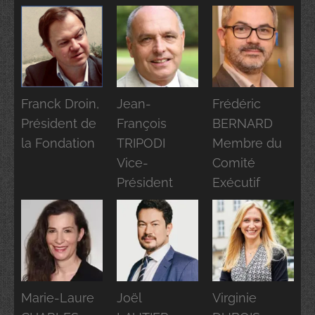
Franck Droin,
Jean-
Frédéric
Président de
François
BERNARD
la Fondation
TRIPODI
Membre du
Vice-
Comité
Président
Exécutif
Marie-Laure
Joël
Virginie