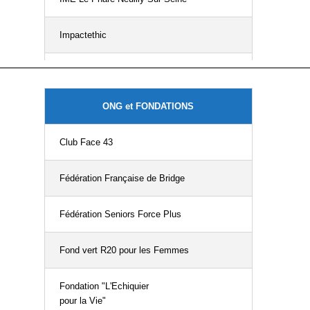
Union Mutualiste d'Initiative Santé (UMIS)
FASST
Impactethic
UROPS
Flonova
Institut National des Jeunes
VIAMEDIS
Framatome
Aveugles (INJA)
ONG et FONDATIONS
Vyv Partenariat
GA Smart Building
UNAPEI 92
Club Face 43
Health care access
Fédération Française de Bridge
Hermione
Fédération Seniors Force Plus
Imagence Interactive
Fond vert R20 pour les Femmes
Indépendant
Fondation "L'Echiquier
KAISSA
pour la Vie"