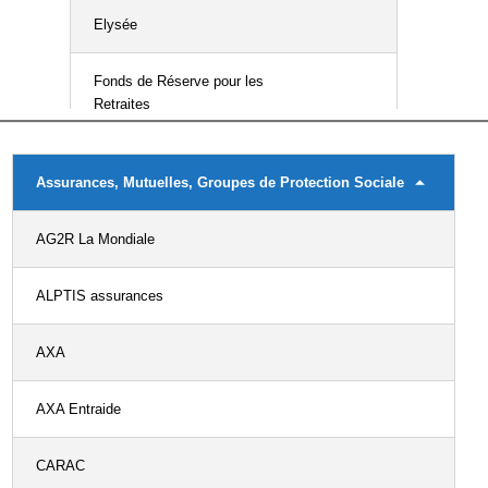
Elysée
Fonds de Réserve pour les
Retraites
Ministère des Affaires
Assurances, Mutuelles, Groupes de Protection Sociale
Etrangères et Européennes
AG2R La Mondiale
Services du 1er ministre
ALPTIS assurances
AXA
AXA Entraide
CARAC