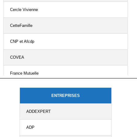
Cercle Vivienne
CetteFamille
CNP et Afcdp
COVEA
France Mutuelle
Fédération Nationale de la Mutualité Française
ENTREPRISES
GROUPAMA
ADDEXPERT
Groupe IMA
ADP
Groupe Prévoir