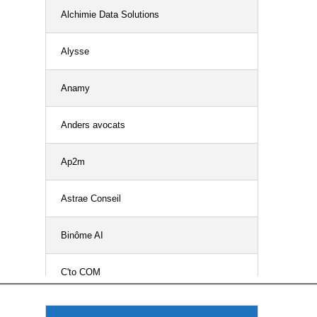
Alchimie Data Solutions
Groupe Vyv
Alysse
HENNER
Anamy
Intégrance
Anders avocats
La Mutuelle Familiale
Ap2m
MCAP
Astrae Conseil
Mcdef Klesia/ UROPS
Binôme AI
MGEN
C'to COM
MGEN solutions
Cade Conseil