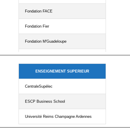
Kapital Assurances
Fondation FACE
Lisa - Laboratoire d'idées
Fondation Fier
santé autonomie
Fondation M'Guadeloupe
Maison Saint Germain
Fondation Sparring
Meilleurtaux Santé
ENSEIGNEMENT SUPERIEUR
Mesanges Consulting
Fondation Vinci Pour la Cité
CentraleSupélec
MICROSOFT
Sparring Capital
ESCP Business School
MLD Conseil
Université Reims Champagne Ardennes
NEXTEP