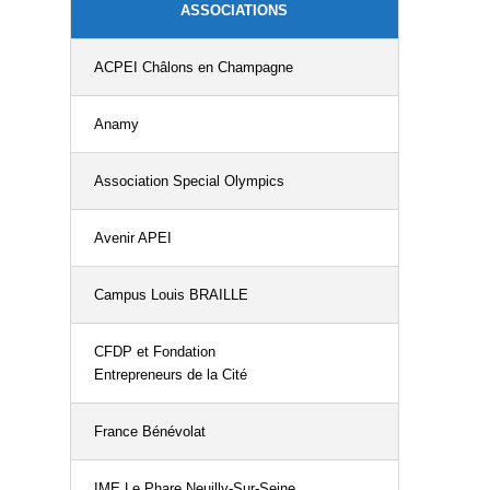
ASSOCIATIONS
MILTIS Mutuelle
Cocktail interactive
ACPEI Châlons en Champagne
Mutualia Alliance Santé
Como
Anamy
Mutuelle Centrale des Finances
De dirigeants à dirigeants
Association Special Olympics
Mutuelle du Ministère de la
Justice
Doshas Consulting
Avenir APEI
Mutuelle Intégrance
Efficity
Campus Louis BRAILLE
OCIRP
Eliane Conseil
CFDP et Fondation
Entrepreneurs de la Cité
RELYENS
ENGIE
France Bénévolat
Santeclair
ENGIE Solutions FRANCE
IME Le Phare Neuilly-Sur-Seine