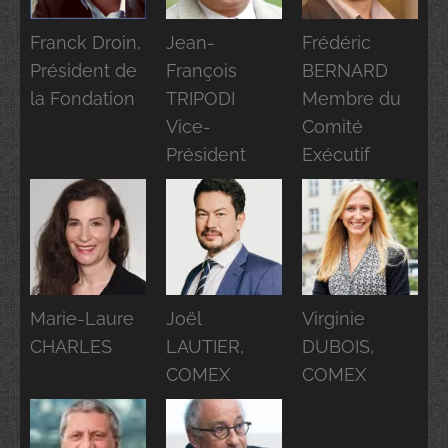
Franck Droin,
Jean-
Frédéric
Président de
François
BERNARD
la Fondation
TRIPODI
Membre du
Vice-
Comité
Président
Exécutif
Marie-Laure
Joël
Virginie
CHARLES
LAUTIER,
DUBOIS,
COMEX
COMEX