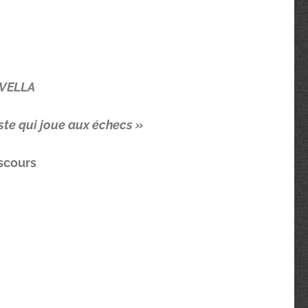
OVELLA
te qui joue aux échecs »
iscours