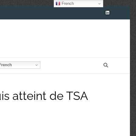
French
rench
is atteint de TSA