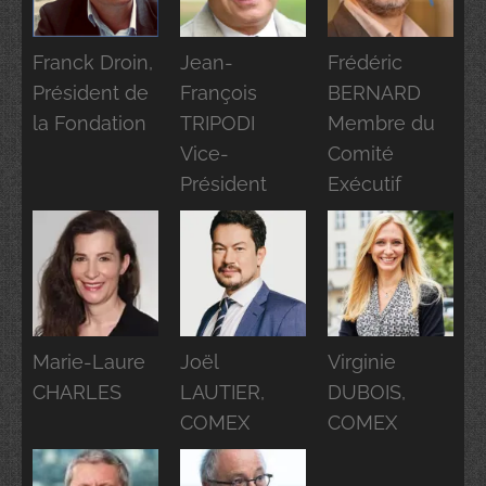
Franck Droin,
Jean-
Frédéric
Président de
François
BERNARD
la Fondation
TRIPODI
Membre du
Vice-
Comité
Président
Exécutif
Marie-Laure
Joël
Virginie
CHARLES
LAUTIER,
DUBOIS,
COMEX
COMEX